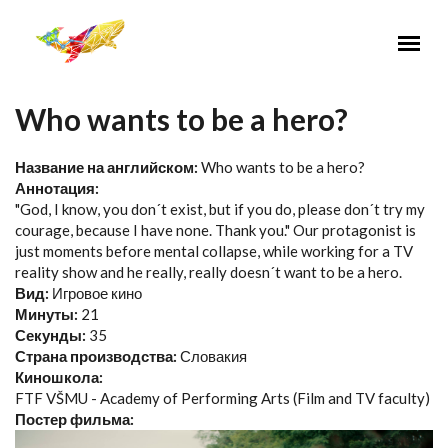
Перейти к основному содержанию
Who wants to be a hero?
Название на английском:
Who wants to be a hero?
Аннотация:
"God, I know, you don´t exist, but if you do, please don´t try my
courage, because I have none. Thank you." Our protagonist is
just moments before mental collapse, while working for a TV
reality show and he really, really doesn´t want to be a hero.
Вид:
Игровое кино
Минуты:
21
Секунды:
35
Страна производства:
Словакия
Киношкола:
FTF VŠMU - Academy of Performing Arts (Film and TV faculty)
Постер фильма: