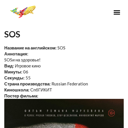
Перейти к основному содержанию
SOS
Название на английском:
SOS
Аннотация:
SOSи на здоровье!
Вид:
Игровое кино
Минуты:
06
Секунды:
55
Страна производства:
Russian Federation
Киношкола:
СпбГИКИТ
Постер фильма: