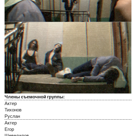
Члены съемочной группы:
Актер
Тихонов
Руслан
Актер
Егор
Шевелилов