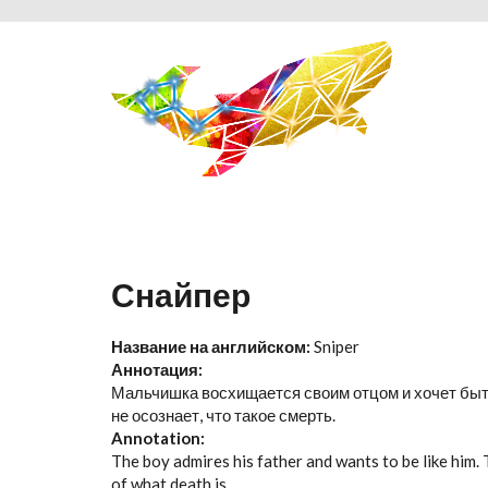
Перейти к основному содержанию
Снайпер
Название на английском:
Sniper
Аннотация:
Мальчишка восхищается своим отцом и хочет быть
не осознает, что такое смерть.
Annotation:
The boy admires his father and wants to be like him.
of what death is.