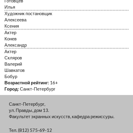
Готовцев
Илья
Художник постановщик
Алексеева
Ксения
Актер
Конев
Александр
Актер
Скляров
Валерий
Шавкатов
Бобур
Возрастной рейтинг:
16+
Город:
Санкт-Петербург
Санкт-Петербург,
ул. Правды, дом 13.
Факультет экранных искусств, кафедра режиссуры.
Тел. (812) 575-69-12