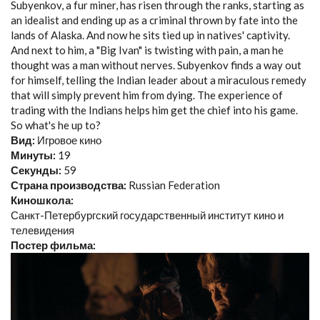
Subyenkov, a fur miner, has risen through the ranks, starting as
an idealist and ending up as a criminal thrown by fate into the
lands of Alaska. And now he sits tied up in natives' captivity.
And next to him, a "Big Ivan" is twisting with pain, a man he
thought was a man without nerves. Subyenkov finds a way out
for himself, telling the Indian leader about a miraculous remedy
that will simply prevent him from dying. The experience of
trading with the Indians helps him get the chief into his game.
So what's he up to?
Вид:
Игровое кино
Минуты:
19
Секунды:
59
Страна производства:
Russian Federation
Киношкола:
Санкт-Петербургский государственный институт кино и
телевидения
Постер фильма: