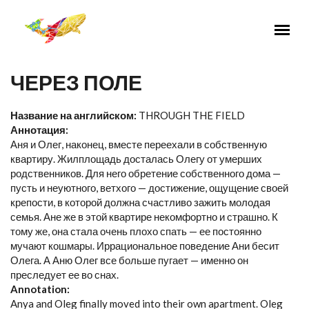
Перейти к основному содержанию
ЧЕРЕЗ ПОЛЕ
Название на английском:
THROUGH THE FIELD
Аннотация:
Аня и Олег, наконец, вместе переехали в собственную
квартиру. Жилплощадь досталась Олегу от умерших
родственников. Для него обретение собственного дома —
пусть и неуютного, ветхого — достижение, ощущение своей
крепости, в которой должна счастливо зажить молодая
семья. Ане же в этой квартире некомфортно и страшно. К
тому же, она стала очень плохо спать — ее постоянно
мучают кошмары. Иррациональное поведение Ани бесит
Олега. А Аню Олег все больше пугает — именно он
преследует ее во снах.
Annotation:
Anya and Oleg finally moved into their own apartment. Oleg