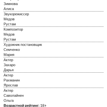
Зимнова
Алиса
Звукорежиссер
Медов
Рустам
Композитор
Медов
Рустам
Художник постановщик
Семченко
Мария
Актер
Захаро
Дарья
Актер
Рахманин
Ярослав
Актер
Саволайнен
Ольга
Возрастной рейтинг:
18+