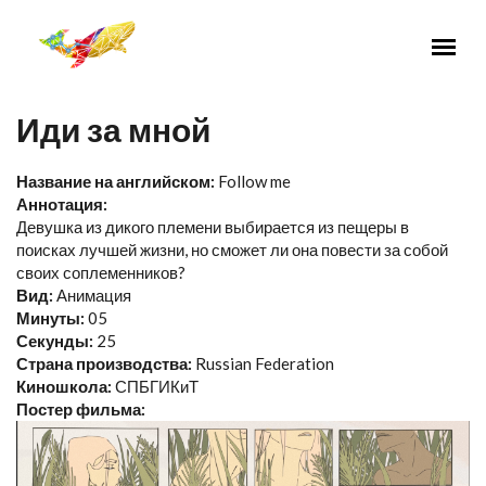
Перейти к основному содержанию
Иди за мной
Название на английском:
Follow me
Аннотация:
Девушка из дикого племени выбирается из пещеры в
поисках лучшей жизни, но сможет ли она повести за собой
своих соплеменников?
Вид:
Анимация
Минуты:
05
Секунды:
25
Страна производства:
Russian Federation
Киношкола:
СПБГИКиТ
Постер фильма: