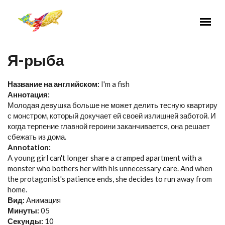
Перейти к основному содержанию
Я-рыба
Название на английском:
I'm a fish
Аннотация:
Молодая девушка больше не может делить тесную квартиру
с монстром, который докучает ей своей излишней заботой. И
когда терпение главной героини заканчивается, она решает
сбежать из дома.
Annotation:
A young girl can't longer share a cramped apartment with a
monster who bothers her with his unnecessary care. And when
the protagonist's patience ends, she decides to run away from
home.
Вид:
Анимация
Минуты:
05
Секунды:
10