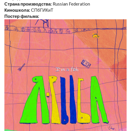
Страна производства:
Russian Federation
Киношкола:
СПбГИКиТ
Постер фильма: